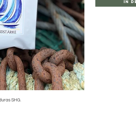
In 
duras SHG.