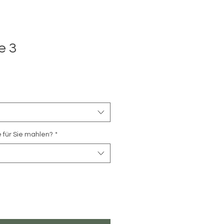
e 3
e für Sie mahlen?
*