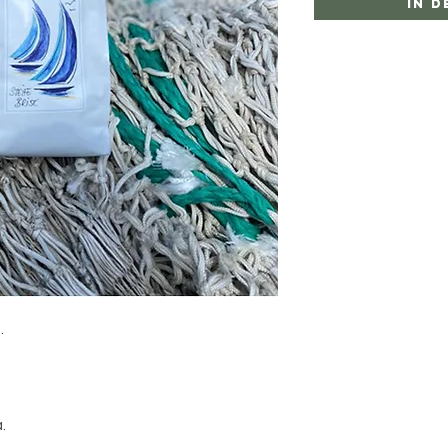
In 
.
a.