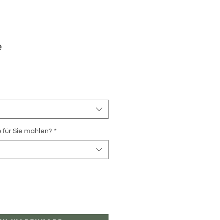
e
e für Sie mahlen?
*